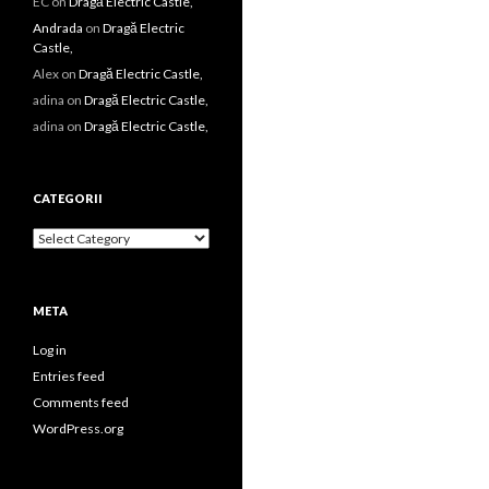
EC
on
Dragă Electric Castle,
Andrada
on
Dragă Electric
Castle,
Alex
on
Dragă Electric Castle,
adina
on
Dragă Electric Castle,
adina
on
Dragă Electric Castle,
CATEGORII
Categorii
META
Log in
Entries feed
Comments feed
WordPress.org