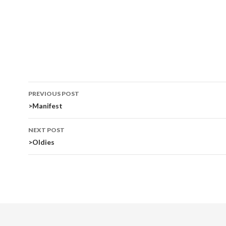
Post
PREVIOUS POST
navigation
>Manifest
NEXT POST
>Oldies