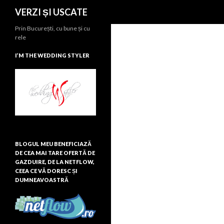
Search
VERZI ȘI USCATE
Prin București, cu bune și cu
rele
I’M THE WEDDING STYLER
BLOGUL MEU BENEFICIAZĂ
DE CEA MAI TARE OFERTĂ DE
GAZDUIRE, DE LA NETFLOW,
CEEA CE VĂ DORESC ȘI
DUMNEAVOASTRĂ