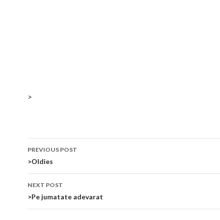
>
Post
PREVIOUS POST
navigation
>Oldies
NEXT POST
>Pe jumatate adevarat