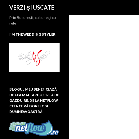
Search
VERZI ȘI USCATE
Prin București, cu bune și cu
rele
I’M THE WEDDING STYLER
BLOGUL MEU BENEFICIAZĂ
DE CEA MAI TARE OFERTĂ DE
GAZDUIRE, DE LA NETFLOW,
CEEA CE VĂ DORESC ȘI
DUMNEAVOASTRĂ