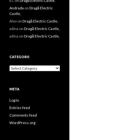
EC
on
Dragă Electric Castle,
Andrada
on
Dragă Electric
Castle,
Alex
on
Dragă Electric Castle,
adina
on
Dragă Electric Castle,
adina
on
Dragă Electric Castle,
CATEGORII
Categorii
META
Log in
Entries feed
Comments feed
WordPress.org