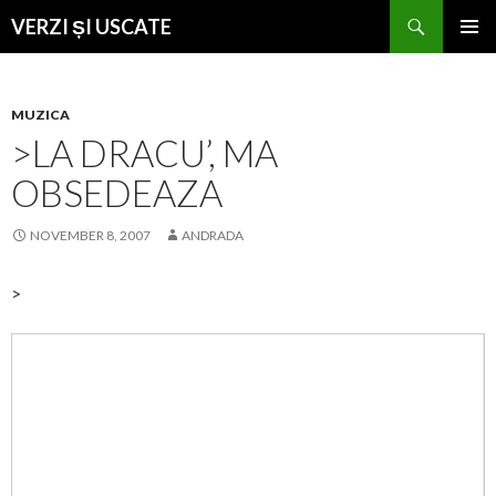
Search
VERZI ȘI USCATE
SKIP
PRIMAR
TO
MENU
CONTENT
MUZICA
>LA DRACU’, MA
OBSEDEAZA
NOVEMBER 8, 2007
ANDRADA
>