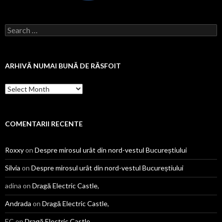
Search
for:
ARHIVĂ NUMAI BUNĂ DE RĂSFOIT
Arhivă
numai
bună
de
răsfoit
COMENTARII RECENTE
Roxxy
on
Despre mirosul urât din nord-vestul Bucureștiului
Silvia
on
Despre mirosul urât din nord-vestul Bucureștiului
adina
on
Dragă Electric Castle,
Andrada
on
Dragă Electric Castle,
EC
on
Dragă Electric Castle,