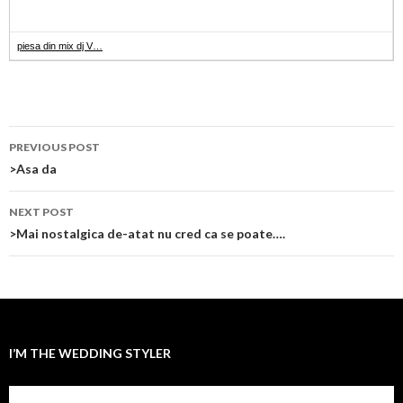
piesa din mix dj V…
Post
PREVIOUS POST
navigation
>Asa da
NEXT POST
>Mai nostalgica de-atat nu cred ca se poate….
I’M THE WEDDING STYLER