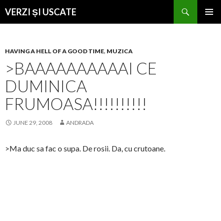
Search
VERZI ȘI USCATE
SKIP
PRIMAR
TO
MENU
CONTENT
HAVING A HELL OF A GOOD TIME
,
MUZICA
>BAAAAAAAAAAI CE
DUMINICA
FRUMOASA!!!!!!!!!!
JUNE 29, 2008
ANDRADA
>Ma duc sa fac o supa. De rosii. Da, cu crutoane.