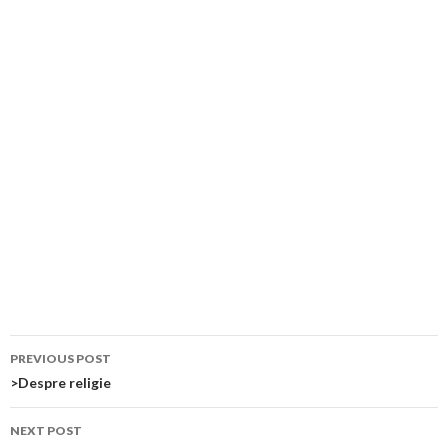
Post
PREVIOUS POST
navigation
>Despre religie
NEXT POST