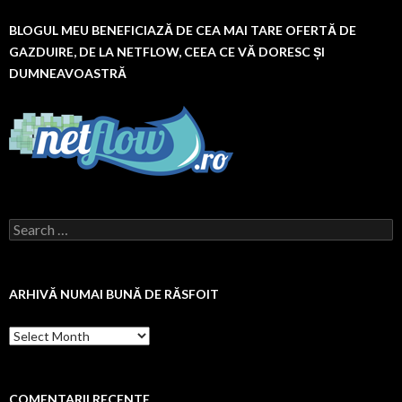
BLOGUL MEU BENEFICIAZĂ DE CEA MAI TARE OFERTĂ DE
GAZDUIRE, DE LA NETFLOW, CEEA CE VĂ DORESC ȘI
DUMNEAVOASTRĂ
Search
for:
ARHIVĂ NUMAI BUNĂ DE RĂSFOIT
Arhivă
numai
bună
de
răsfoit
COMENTARII RECENTE