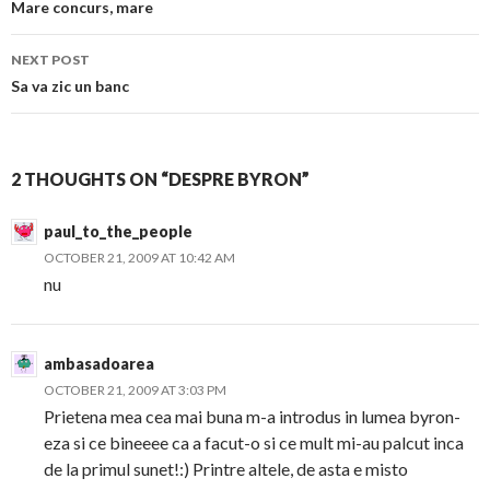
navigation
Mare concurs, mare
NEXT POST
Sa va zic un banc
2 THOUGHTS ON “DESPRE BYRON”
paul_to_the_people
OCTOBER 21, 2009 AT 10:42 AM
nu
ambasadoarea
OCTOBER 21, 2009 AT 3:03 PM
Prietena mea cea mai buna m-a introdus in lumea byron-
eza si ce bineeee ca a facut-o si ce mult mi-au palcut inca
de la primul sunet!:) Printre altele, de asta e misto