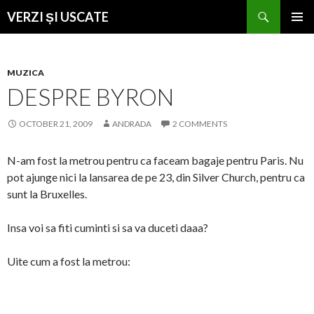
Search
VERZI ȘI USCATE
SKIP
PRIMAR
TO
MENU
CONTENT
MUZICA
DESPRE BYRON
OCTOBER 21, 2009
ANDRADA
2 COMMENTS
N-am fost la metrou pentru ca faceam bagaje pentru Paris. Nu
pot ajunge nici la lansarea de pe 23, din Silver Church, pentru ca
sunt la Bruxelles.
Insa voi sa fiti cuminti si sa va duceti daaa?
Uite cum a fost la metrou: