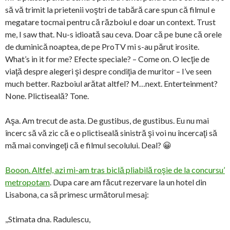
să vă trimit la prietenii voştri de tabără care spun că filmul e
megatare tocmai pentru că războiul e doar un context. Trust
me, I saw that. Nu-s idioată sau ceva. Doar că pe bune că orele
de duminică noaptea, de pe ProTV mi s-au părut irosite.
What’s in it for me? Efecte speciale? – Come on. O lecţie de
viaţă despre alegeri şi despre condiţia de muritor – I’ve seen
much better. Razboiul arătat altfel? M…next. Enterteinment?
None. Plictiseală? Tone.
Aşa. Am trecut de asta. De gustibus, de gustibus. Eu nu mai
încerc să vă zic că e o plictiseală sinistră şi voi nu încercaţi să
mă mai convingeţi că e filmul secolului. Deal? 😀
Booon. Altfel, azi mi-am tras biclă pliabilă roşie de la concursu’
metropotam
. Dupa care am făcut rezervare la un hotel din
Lisabona, ca să primesc următorul mesaj:
,,Stimata dna. Radulescu,