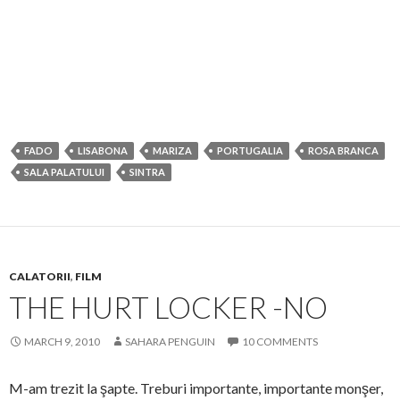
FADO
LISABONA
MARIZA
PORTUGALIA
ROSA BRANCA
SALA PALATULUI
SINTRA
CALATORII
,
FILM
THE HURT LOCKER -NO
MARCH 9, 2010
SAHARA PENGUIN
10 COMMENTS
M-am trezit la şapte. Treburi importante, importante monşer,