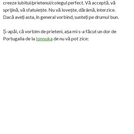
creeze iubitul/prietenul/colegul perfect. Vă acceptă, vă
sprijină, vă sfatuiește. Nu vă lovește, dărâmă, interzice.
Dacă aveți asta, în general vorbind, sunteți pe drumul bun.
Ș-apăi, că vorbim de prieteni, așa mi s-a făcut un dor de
Portugalia de la
Ionouka
de nu vă pot zice: