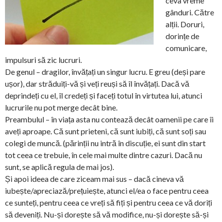
ceva vreme
gânduri. Către
alții. Doruri,
dorințe de
comunicare,
impulsuri să zic lucruri.
De genul – dragilor, învățați un singur lucru. E greu (deși pare
ușor), dar străduiți-vă și veți reuși să îl învățați. Dacă vă
deprindeți cu el, îl credeți și faceți totul în virtutea lui, atunci
lucrurile nu pot merge decât bine.
Preambulul – în viața asta nu contează decât oamenii pe care îi
aveți aproape. Că sunt prieteni, că sunt iubiți, că sunt soți sau
colegi de muncă. (părinții nu intră în discuție, ei sunt din start
tot ceea ce trebuie, în cele mai multe dintre cazuri. Dacă nu
sunt, se aplică regula de mai jos).
Și apoi ideea de care ziceam mai sus – dacă cineva vă
iubește/apreciază/prețuiește, atunci el/ea o face pentru ceea
ce sunteți, pentru ceea ce vreți să fiți și pentru ceea ce vă doriți
să deveniți. Nu-și dorește să vă modifice, nu-și dorește să-și