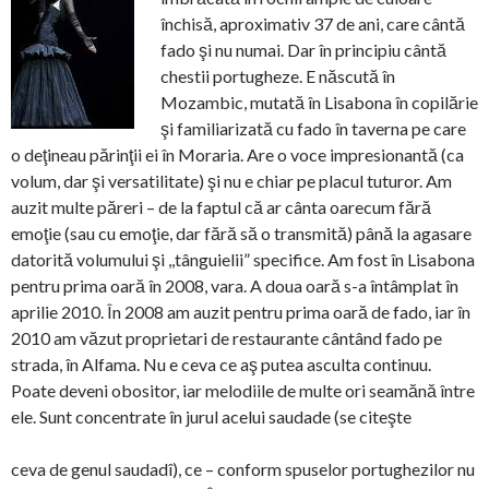
închisă, aproximativ 37 de ani, care cântă
fado şi nu numai. Dar în principiu cântă
chestii portugheze. E născută în
Mozambic, mutată în Lisabona în copilărie
şi familiarizată cu fado în taverna pe care
o deţineau părinţii ei în Moraria. Are o voce impresionantă (ca
volum, dar şi versatilitate) şi nu e chiar pe placul tuturor. Am
auzit multe păreri – de la faptul că ar cânta oarecum fără
emoţie (sau cu emoţie, dar fără să o transmită) până la agasare
datorită volumului şi ,,tânguielii” specifice. Am fost în Lisabona
pentru prima oară în 2008, vara. A doua oară s-a întâmplat în
aprilie 2010. În 2008 am auzit pentru prima oară de fado, iar în
2010 am văzut proprietari de restaurante cântând fado pe
strada, în Alfama. Nu e ceva ce aş putea asculta continuu.
Poate deveni obositor, iar melodiile de multe ori seamănă între
ele. Sunt concentrate în jurul acelui saudade (se citeşte
ceva de genul saudadî), ce – conform spuselor portughezilor nu