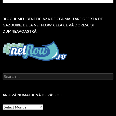
BLOGUL MEU BENEFICIAZĂ DE CEA MAI TARE OFERTĂ DE
GAZDUIRE, DE LA NETFLOW, CEEA CE VĂ DORESC ȘI
DUMNEAVOASTRĂ
Search
for:
ARHIVĂ NUMAI BUNĂ DE RĂSFOIT
Arhivă
numai
bună