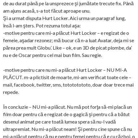
de au durat până pe la unsprezece şi jumătate trecute fix. Până
am ajuns acasă, s-a tot făcut aproape unu.
Şi a urmat disputa Hurt Locker. Aici urma un paragraf lung,
însă l-am şters. Pot rezuma totul aşa:
-motive pentru care mi-a plăcut Hurt Locker – e regizat de o
femeie, aşadar rezonez; mă bucur că n-a luat Avatar, deja mi se
părea prea mult Globu’. Like – ok, e un 3D de picat plombe, da’
nu e de Oscar pentru cel mai bun film. Sau regie.
-motive pentru care nu mi-a plăcut Hurt Locker – NU MI-A
PLĂCUT. m-a plictisit de moarte, mi-am verificat toate cele –
mail, facebook, twitter, sms, totototototo, doar doar trece mai
repede.
În concluzie – NU mi-a plăcut. Nu mă pot forţa să-mi placă un
film doar pentru că e regizat de o gagică şi pentru că a bătut
desenul animat pe care toată lumea spera să nu-l vadă
ultrapremiat. Nu mi-a plăcut neam! Şi pentru cine spune că nu
mi-a plăcut pentru că nu e pentru femei pentru că e cu război, o