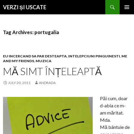
Search
VERZI ȘI USCATE
SKIP
PRIMAR
TO
MENU
CONTENT
Tag Archives: portugalia
EU INCERCAND SA PAR DESTEAPTA
,
INTELEPCIUNI PINGUINESTI
,
ME
AND MY FRIENDS
,
MUZICA
MĂ SIMT ÎNȚELEAPTĂ
JULY 20, 2011
ANDRADA
Păi cum, doar
d-abia ce m-
am măritat.
Mda.
Mă bântuie de