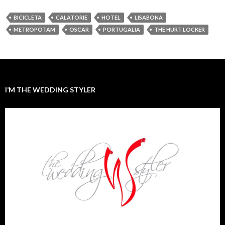
BICICLETA
CALATORIE
HOTEL
LISABONA
METROPOTAM
OSCAR
PORTUGALIA
THE HURT LOCKER
I’M THE WEDDING STYLER