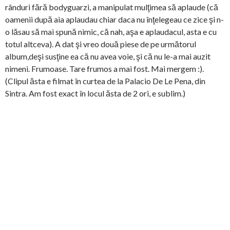
rânduri fără bodyguarzi, a manipulat mulţimea să aplaude (că
oamenii după aia aplaudau chiar daca nu înţelegeau ce zice şi n-
o lăsau să mai spună nimic, că nah, aşa e aplaudacul, asta e cu
totul altceva). A dat şi vreo două piese de pe următorul
album,deşi susţine ea că nu avea voie, şi că nu le-a mai auzit
nimeni. Frumoase. Tare frumos a mai fost. Mai mergem :).
(Clipul ăsta e filmat în curtea de la Palacio De Le Pena, din
Sintra. Am fost exact în locul ăsta de 2 ori, e sublim.)