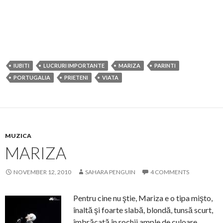
IUBITI
LUCRURI IMPORTANTE
MARIZA
PARINTI
PORTUGALIA
PRIETENI
VIATA
MUZICA
MARIZA
NOVEMBER 12, 2010
SAHARA PENGUIN
4 COMMENTS
Pentru cine nu ştie, Mariza e o tipa mişto,
înaltă şi foarte slabă, blondă, tunsă scurt,
îmbrăcată în rochii ample de culoare