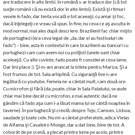
are traducere în alte limbi. În română s-ar traduce dor (că tot
susţin românii că nu există dor în alte limbi). Există şi ritmuri
vesele în fado, dar tenta vocală e tot aceeaşi, cu amar şi foc,
dacă înţelegeţi ce vreau să spun. În fine, nu ceva ce aş asculta în
mod normal, mai ales după descriere. Brazilienii fac chiar mişto
de portughezi (era ceva legat de ,,da, dar ei au festivaluri de
fado”) – bine, asta în contextul în care brazilienii au bancuri cu
portughezi cam cum avem noi cu poliţisti (unele sunt chiar
aceleaşi). Cu alte cuvinte, fado poate fi considerat ceva lame.
Dar îmi place :). Şi m-am aruncat la bilete pentru Mariza. Şi a
fost frumos de tot. Sala arhiplină. Cu siguranţă live n-are
legătură cu youtube. Femeia ne-a cântat mult, cam două ore.
Cu microfon şi fără (da, poate, chiar în Sala Palatului, se aude
chiar mai bine decât cu microfon, e mai autentic dacă ne
gândim că fado aşa cum l-a lăsat mama lui se cântă noaptea în
taverne). În portugheză şi creolă, despre Tejo, Camoes, Lisboa,
saudade şi toate cele. Nu mi-a cântat preferatele, adica Vielas
de Alfama şi Cavaleiro Monge, dar a dat bine, bine de tot. A
coborât de pe scenă, a plecat printre lume pe acolo, printre