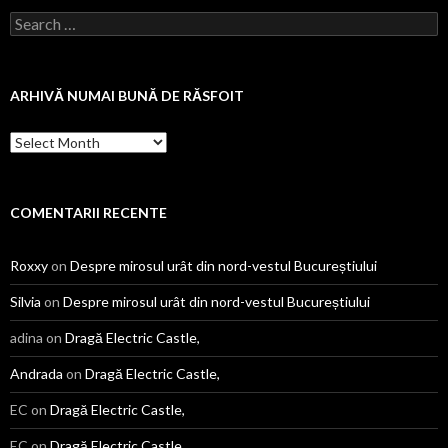
Search
for:
ARHIVĂ NUMAI BUNĂ DE RĂSFOIT
Arhivă
numai
bună
de
răsfoit
COMENTARII RECENTE
Roxxy
on
Despre mirosul urât din nord-vestul Bucureștiului
Silvia
on
Despre mirosul urât din nord-vestul Bucureștiului
adina
on
Dragă Electric Castle,
Andrada
on
Dragă Electric Castle,
EC
on
Dragă Electric Castle,
EC
on
Dragă Electric Castle,