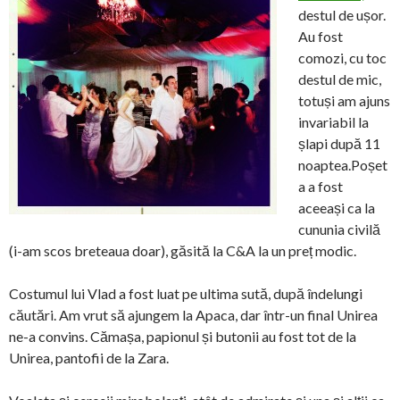
destul de ușor.
Au fost
comozi, cu toc
destul de mic,
totuși am ajuns
invariabil la
șlapi după 11
noaptea.Poșet
a a fost
aceeași ca la
cununia civilă
(i-am scos breteaua doar), găsită la C&A la un preț modic.
Costumul lui Vlad a fost luat pe ultima sută, după îndelungi
căutări. Am vrut să ajungem la Apaca, dar într-un final Unirea
ne-a convins. Cămașa, papionul și butonii au fost tot de la
Unirea, pantofii de la Zara.