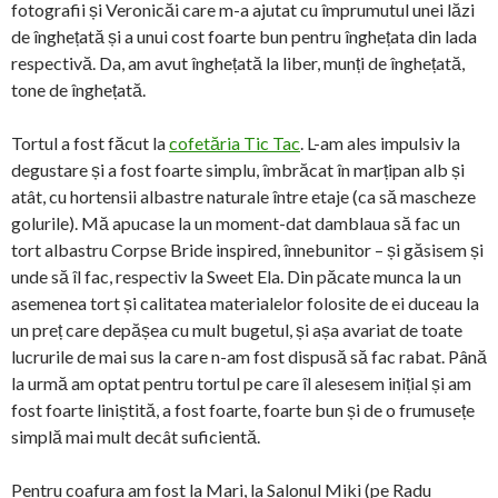
fotografii și Veronicăi care m-a ajutat cu împrumutul unei lăzi
de înghețată și a unui cost foarte bun pentru înghețata din lada
respectivă. Da, am avut înghețată la liber, munți de înghețată,
tone de înghețată.
Tortul a fost făcut la
cofetăria Tic Tac
. L-am ales impulsiv la
degustare și a fost foarte simplu, îmbrăcat în marțipan alb și
atât, cu hortensii albastre naturale între etaje (ca să mascheze
golurile). Mă apucase la un moment-dat damblaua să fac un
tort albastru Corpse Bride inspired, înnebunitor – și găsisem și
unde să îl fac, respectiv la Sweet Ela. Din păcate munca la un
asemenea tort și calitatea materialelor folosite de ei duceau la
un preț care depășea cu mult bugetul, și așa avariat de toate
lucrurile de mai sus la care n-am fost dispusă să fac rabat. Până
la urmă am optat pentru tortul pe care îl alesesem inițial și am
fost foarte liniștită, a fost foarte, foarte bun și de o frumusețe
simplă mai mult decât suficientă.
Pentru coafura am fost la Mari, la Salonul Miki (pe Radu