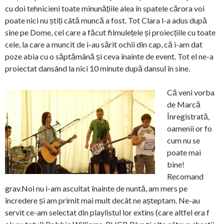
cu doi tehnicieni toate minunățiile alea în spatele cărora voi
poate nici nu știți câtă muncă a fost. Tot Clara l-a adus după
sine pe Dome, cel care a făcut filmulețele și proiecțiile cu toate
cele, la care a muncit de i-au sărit ochii din cap, că i-am dat
poze abia cu o săptămână și ceva înainte de event. Tot el ne-a
proiectat dansând la nici 10 minute după dansul în sine.
Că veni vorba
de Marcă
Înregistrată,
oamenii or fo
cum nu se
poate mai
bine!
Recomand
grav.Noi nu i-am ascultat înainte de nuntă, am mers pe
încredere și am primit mai mult decât ne așteptam. Ne-au
servit ce-am selectat din playlistul lor extins (care altfel era f