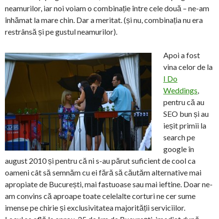
neamurilor, iar noi voiam o combinație între cele două – ne-am
înhămat la mare chin. Dar a meritat. (și nu, combinația nu era
restrânsă și pe gustul neamurilor).
Apoi a fost
vina celor de la
I Do
Weddings
,
pentru că au
SEO bun și au
ieșit primii la
search pe
google în
august 2010 și pentru că ni s-au părut suficient de cool ca
oameni cât să semnăm cu ei fără să căutăm alternative mai
apropiate de București, mai fastuoase sau mai ieftine. Doar ne-
am convins că aproape toate celelalte corturi ne cer sume
imense pe chirie și exclusivitatea majorității serviciilor.