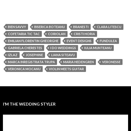
BIEN SAVVY
BISERICA BOTEANU
BRANESTI
CLARA LITESCU
COFETARIA TIC TAC
CORIOLAN
CRISTI HORIA
EMILIAN FLORENTIN GHEORGHE
EVENT DESIGNS
FUNDULEA
GABRIELA CHERESTES
I DO WEDDINGS
IULIA MUNTEANU
IZLAZ
JOSEPHINE
LIANA SITEAVU
MARCA INREGISTRATA TRUPA
MARIA HEDENGREN
VERONESSE
VERONICA MOCANU
VIOLIN MEETS GUITAR
I’M THE WEDDING STYLER