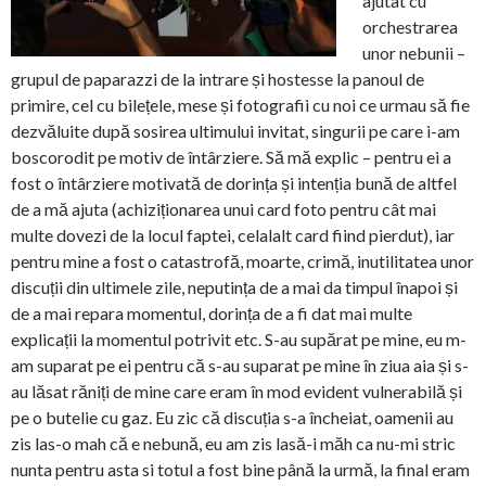
ajutat cu
orchestrarea
unor nebunii –
grupul de paparazzi de la intrare și hostesse la panoul de
primire, cel cu bilețele, mese și fotografii cu noi ce urmau să fie
dezvăluite după sosirea ultimului invitat, singurii pe care i-am
boscorodit pe motiv de întârziere. Să mă explic – pentru ei a
fost o întârziere motivată de dorința și intenția bună de altfel
de a mă ajuta (achiziționarea unui card foto pentru cât mai
multe dovezi de la locul faptei, celalalt card fiind pierdut), iar
pentru mine a fost o catastrofă, moarte, crimă, inutilitatea unor
discuții din ultimele zile, neputința de a mai da timpul înapoi și
de a mai repara momentul, dorința de a fi dat mai multe
explicații la momentul potrivit etc. S-au supărat pe mine, eu m-
am suparat pe ei pentru că s-au suparat pe mine în ziua aia și s-
au lăsat răniți de mine care eram în mod evident vulnerabilă și
pe o butelie cu gaz. Eu zic că discuția s-a încheiat, oamenii au
zis las-o mah că e nebună, eu am zis lasă-i măh ca nu-mi stric
nunta pentru asta si totul a fost bine până la urmă, la final eram