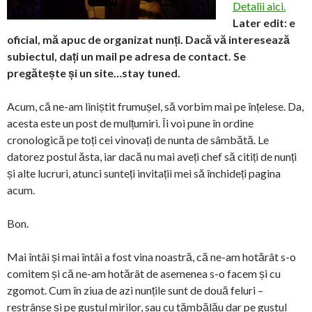
Detalii aici.
Later edit: e
oficial, mă apuc de organizat nunți. Dacă vă interesează
subiectul, dați un mail pe adresa de contact. Se
pregătește și un site…stay tuned.
Acum, că ne-am liniștit frumușel, să vorbim mai pe înțelese. Da,
acesta este un post de mulțumiri. Îi voi pune în ordine
cronologică pe toți cei vinovați de nunta de sâmbătă. Le
datorez postul ăsta, iar dacă nu mai aveți chef să citiți de nunți
și alte lucruri, atunci sunteți invitații mei să închideți pagina
acum.
Bon.
Mai întâi și mai întâi a fost vina noastră, că ne-am hotărât s-o
comitem și că ne-am hotărât de asemenea s-o facem și cu
zgomot. Cum în ziua de azi nunțile sunt de două feluri –
restrânse și pe gustul mirilor, sau cu tămbălău dar pe gustul