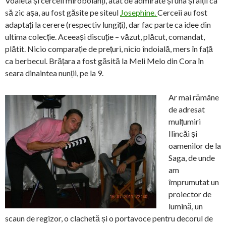
Voaleta și cerceii mirobolanți, atât de admirate și una și alții ca
să zic așa, au fost găsite pe siteul
Josephine.
Cerceii au fost
adaptați la cerere (respectiv lungiți), dar fac parte ca idee din
ultima colecție. Aceeași discuție – văzut, plăcut, comandat,
plătit. Nicio comparație de prețuri, nicio îndoială, mers în față
ca berbecul. Brățara a fost găsită la Meli Melo din Cora în
seara dinaintea nunții, pe la 9.
Ar mai rămâne
de adresat
mulțumiri
Ilincăi și
oamenilor de la
Saga, de unde
am
împrumutat un
proiector de
lumină, un
scaun de regizor, o clachetă și o portavoce pentru decorul de