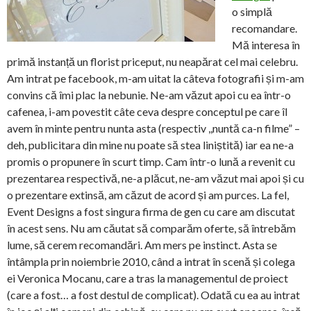
o simplă
recomandare.
Mă interesa în
primă instanță un florist priceput, nu neapărat cel mai celebru.
Am intrat pe facebook, m-am uitat la câteva fotografii și m-am
convins că îmi plac la nebunie. Ne-am văzut apoi cu ea într-o
cafenea, i-am povestit câte ceva despre conceptul pe care îl
avem în minte pentru nunta asta (respectiv ,,nuntă ca-n filme” –
deh, publicitara din mine nu poate să stea liniștită) iar ea ne-a
promis o propunere în scurt timp. Cam într-o lună a revenit cu
prezentarea respectivă, ne-a plăcut, ne-am văzut mai apoi și cu
o prezentare extinsă, am căzut de acord și am purces. La fel,
Event Designs a fost singura firma de gen cu care am discutat
în acest sens. Nu am căutat să comparăm oferte, să întrebăm
lume, să cerem recomandări. Am mers pe instinct. Asta se
întâmpla prin noiembrie 2010, când a intrat în scenă și colega
ei Veronica Mocanu, care a tras la managementul de proiect
(care a fost… a fost destul de complicat). Odată cu ea au intrat