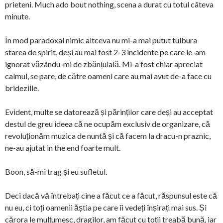
prieteni. Much ado bout nothing, scena a durat cu totul câteva
minute.
În mod paradoxal nimic altceva nu mi-a mai putut tulbura
starea de spirit, deși au mai fost 2-3 incidente pe care le-am
ignorat văzându-mi de zbănțuială. Mi-a fost chiar apreciat
calmul, se pare, de către oameni care au mai avut de-a face cu
bridezille.
Evident, multe se datorează și părinților care deși au acceptat
destul de greu ideea că ne ocupăm exclusiv de organizare, că
revoluționăm muzica de nuntă și că facem la dracu-n praznic,
ne-au ajutat in the end foarte mult.
Boon, să-mi trag și eu sufletul.
Deci dacă vă întrebați cine a făcut ce a făcut, răspunsul este că
nu eu, ci toți oamenii ăștia pe care îi vedeți înșirați mai sus. Și
cărora le mulțumesc, dragilor, am făcut cu toții treabă bună, iar