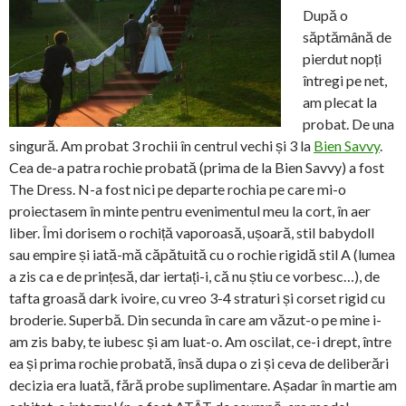
După o
săptămână de
pierdut nopți
întregi pe net,
am plecat la
probat. De una
singură. Am probat 3 rochii în centrul vechi și 3 la
Bien Savvy
.
Cea de-a patra rochie probată (prima de la Bien Savvy) a fost
The Dress. N-a fost nici pe departe rochia pe care mi-o
proiectasem în minte pentru evenimentul meu la cort, în aer
liber. Îmi dorisem o rochiță vaporoasă, ușoară, stil babydoll
sau empire și iată-mă căpătuită cu o rochie rigidă stil A (lumea
a zis ca e de prințesă, dar iertați-i, că nu știu ce vorbesc…), de
tafta groasă dark ivoire, cu vreo 3-4 straturi și corset rigid cu
broderie. Superbă. Din secunda în care am văzut-o pe mine i-
am zis baby, te iubesc și am luat-o. Am oscilat, ce-i drept, între
ea și prima rochie probată, însă dupa o zi și ceva de deliberări
decizia era luată, fără probe suplimentare. Așadar în martie am