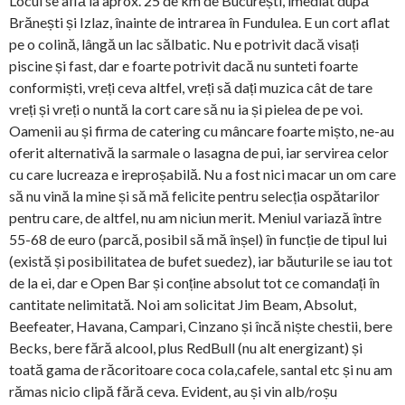
Locul se află la aprox. 25 de km de București, imediat după
Brănești și Izlaz, înainte de intrarea în Fundulea. E un cort aflat
pe o colină, lângă un lac sălbatic. Nu e potrivit dacă visați
piscine și fast, dar e foarte potrivit dacă nu sunteti foarte
conformiști, vreți ceva altfel, vreți să dați muzica cât de tare
vreți și vreți o nuntă la cort care să nu ia și pielea de pe voi.
Oamenii au și firma de catering cu mâncare foarte mișto, ne-au
oferit alternativă la sarmale o lasagna de pui, iar servirea celor
cu care lucreaza e ireproșabilă. Nu a fost nici macar un om care
să nu vină la mine și să mă felicite pentru selecția ospătarilor
pentru care, de altfel, nu am niciun merit. Meniul variază între
55-68 de euro (parcă, posibil să mă înșel) în funcție de tipul lui
(există și posibilitatea de bufet suedez), iar băuturile se iau tot
de la ei, dar e Open Bar și conține absolut tot ce comandați în
cantitate nelimitată. Noi am solicitat Jim Beam, Absolut,
Beefeater, Havana, Campari, Cinzano și încă niște chestii, bere
Becks, bere fără alcool, plus RedBull (nu alt energizant) și
toată gama de răcoritoare coca cola,cafele, santal etc și nu am
rămas nicio clipă fără ceva. Evident, au și vin alb/roșu