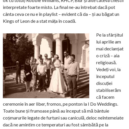
ok cu totul) Robbie Williams, RHCP, Blur și alte câteva chestii
interpretate foarte misto. La final ne-au întrebat dacă pot
cânta ceva ce nu e în playlist – evident că da – și au băgat un
Kings of Leon de a stat mâța în coadă.
Pe la sfârșitul
lui aprilie am
mai declanșat
o criză – aia
religioasă.
Vedeți voi, la
începutul
discuției
stabiliserăm
că facem
ceremonie în aer liber, fromos, pe ponton la I Do Weddings.
Toate bune și frumoase până au început să mă bântuie
coșmarurile legate de furtuni sau caniculă, deloc neîntemeiate
dacă ne amintim ce temperaturi au fost sâmbătă pe la