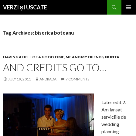
Search
VERZI ȘI USCATE
SKIP
PRIMAR
TO
MENU
CONTENT
Tag Archives: biserica boteanu
HAVING A HELL OF A GOOD TIME
,
ME AND MY FRIENDS
,
NUNTA
AND CREDITS GO TO…
JULY 19, 2011
ANDRADA
7 COMMENTS
Later edit 2:
Am lansat
serviciile de
wedding
planning.