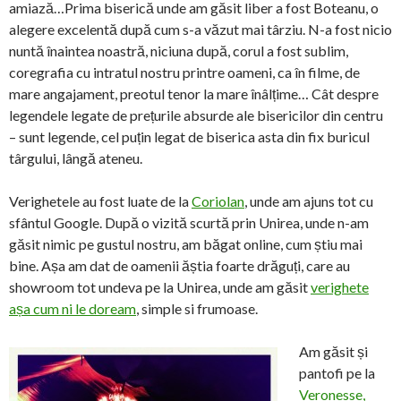
amiază…Prima biserică unde am găsit liber a fost Boteanu, o
alegere excelentă după cum s-a văzut mai târziu. N-a fost nicio
nuntă înaintea noastră, niciuna după, corul a fost sublim,
coregrafia cu intratul nostru printre oameni, ca în filme, de
mare angajament, preotul tenor la mare înâlțime… Cât despre
legendele legate de prețurile absurde ale bisericilor din centru
– sunt legende, cel puțin legat de biserica asta din fix buricul
târgului, lângă ateneu.
Verighetele au fost luate de la
Coriolan
, unde am ajuns tot cu
sfântul Google. După o vizită scurtă prin Unirea, unde n-am
găsit nimic pe gustul nostru, am băgat online, cum știu mai
bine. Așa am dat de oamenii ăștia foarte drăguți, care au
showroom tot undeva pe la Unirea, unde am găsit
verighete
așa cum ni le doream
, simple si frumoase.
Am găsit și
pantofi pe la
Veronesse,