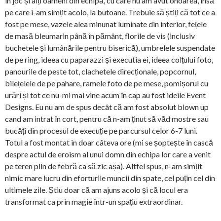
în joc și alți oameni din echipă, cu care nu am avut onoarea, însă
pe care i-am simțit acolo, la butoane. Trebuie să știți că tot ce a
fost pe mese, vazele alea minunat luminate din interior, fețele
de masă bleumarin până în pământ, florile de vis (inclusiv
buchetele și lumânările pentru biserică), umbrelele suspendate
de pe ring, ideea cu paparazzi și executia ei, ideea colțului foto,
panourile de peste tot, clachetele direcționale, popcornul,
bilețelele de pe pahare, ramele foto de pe mese, pomișorul cu
urări și tot ce nu-mi mai vine acum în cap au fost ideile Event
Designs. Eu nu am de spus decât că am fost absolut blown up
cand am intrat în cort, pentru că n-am ținut să văd mostre sau
bucăți din procesul de execuție pe parcursul celor 6-7 luni.
Totul a fost montat in doar câteva ore (mi se șoptește în cască
despre actul de eroism al unui domn din echipa lor care a venit
pe teren plin de febră ca să zic așa). Altfel spus, n-am simțit
nimic mare lucru din eforturile muncii din spate, cel puțin cel din
ultimele zile. Știu doar că am ajuns acolo și că locul era
transformat ca prin magie într-un spațiu extraordinar.