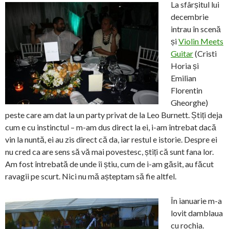
La sfârșitul lui
decembrie
intrau în scenă
și
Violin Meets
Guitar
(Cristi
Horia și
Emilian
Florentin
Gheorghe)
peste care am dat la un party privat de la Leo Burnett. Știți deja
cum e cu instinctul – m-am dus direct la ei, i-am întrebat dacă
vin la nuntă, ei au zis direct că da, iar restul e istorie. Despre ei
nu cred ca are sens să vă mai povestesc, știți că sunt fana lor.
Am fost întrebată de unde îi știu, cum de i-am găsit, au făcut
ravagii pe scurt. Nici nu mă așteptam să fie altfel.
În ianuarie m-a
lovit damblaua
cu rochia.