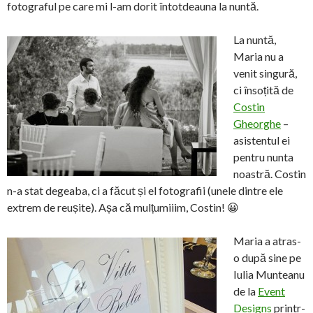
fotograful pe care mi l-am dorit întotdeauna la nuntă.
La nuntă,
Maria nu a
venit singură,
ci însoțită de
Costin
Gheorghe
–
asistentul ei
pentru nunta
noastră. Costin
n-a stat degeaba, ci a făcut și el fotografii (unele dintre ele
extrem de reușite). Așa că mulțumiiim, Costin! 😀
Maria a atras-
o după sine pe
Iulia Munteanu
de la
Event
Designs
printr-