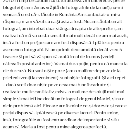
2010 în timp ce căutam cu totul altceva. Am dat efectiv peste
blogul ei și am rămas vrăjită de fotografiile de la nunți, nu-mi
venea să cred că-s făcute în România.Am contactat-o, mi-a
răspuns, m-am văzut cu ea și asta a fost. Nu am căutat un alt
fotograf, am întrebat doar stânga dreapta de alte prețuri, am
realizat că mă va costa sensibil mai mult decât ce am mai auzit,
însă a fost un preț pe care am fost dispusă să-l plătesc pentru
asemenea fotografii. N-am primit deocamdată decât vreo 5
teasere și pot să vă spun că arată ireal de frumos (vedeți
câteva în postul anterior). Va mai dura puțin, pentru că munca la
ele durează. Nu sunt niște poze (am o mulțime de poze de la
prietenii veniți la eveniment), sunt niște fotografii. Și aici repet
– dacă vreti doar niște poze ceva mai bine încadrate și
realizate, multe cantitativ, există o mulțime de soluții mult mai
simple și mai ieftine decât un fotograf de genul Mariei, și nu e
nicio problemă aici. Fiecare are în minte ce-și dorește și care e
prețul dispus să-l plătească pe diverse lucruri. Pentru mine,
însă, fotografiile au fost extraordinar de importante și știu
acum că Maria a fost pentru mine alegerea perfectă,