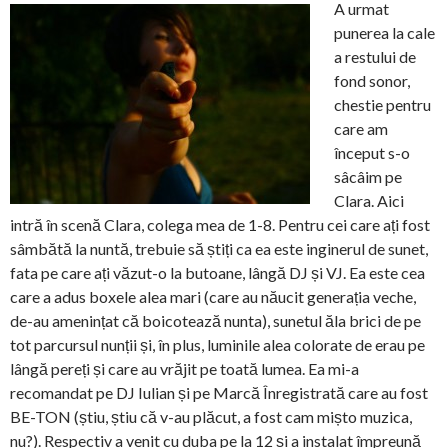
A urmat
punerea la cale
a restului de
fond sonor,
chestie pentru
care am
început s-o
sâcâim pe
Clara. Aici
intră în scenă Clara, colega mea de 1-8. Pentru cei care ați fost
sâmbătă la nuntă, trebuie să știți ca ea este inginerul de sunet,
fata pe care ați văzut-o la butoane, lângă DJ și VJ. Ea este cea
care a adus boxele alea mari (care au năucit generația veche,
de-au amenințat că boicotează nunta), sunetul ăla brici de pe
tot parcursul nunții și, în plus, luminile alea colorate de erau pe
lângă pereți și care au vrăjit pe toată lumea. Ea mi-a
recomandat pe DJ Iulian și pe Marcă Înregistrată care au fost
BE-TON (știu, știu că v-au plăcut, a fost cam mișto muzica,
nu?). Respectiv a venit cu duba pe la 12 și a instalat împreună