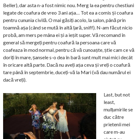
Beller), dar asta n-a fost nimic nou. Merg la ea pentru chestiuni
legate de coafura de vreo 3 ani așa… Tot ea a comis și coafura
pentru cununia civilă. O mai găsiți acolo, la salon, până prin
toamnă așa (când se mută în altă țară, sniff). N-am făcut nicio
probă, am mers pe mâna ei și a ieșit super. Vă recomand în
general să mergeți pentru coafură la persoana care vă
coafeaza în mod normal, pentru că vă cunoaște, știe cam ce vă
doriți în mare, șansele s-o dea în bară sunt mult mai mici decât
în oricare altă parte. Dacă nu aveți așa ceva și vreți o coafură
tare până în septembrie, duceți-vă la Mari (vă dau numărul ei
dacă vreți).
Last, but not
least,
mulțumirile se
duc către
prietenii mei
care m-au