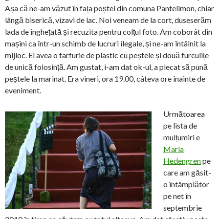
Așa că ne-am văzut în fața poștei din comuna Pantelimon, chiar
lângă biserică, vizavi de lac. Noi veneam de la cort, duseserăm
lada de înghețată și recuzita pentru colțul foto. Am coborât din
mașini ca într-un schimb de lucruri ilegale, și ne-am întâlnit la
mijloc. El avea o farfurie de plastic cu peștele și două furculițe
de unică folosință. Am gustat, i-am dat ok-ul, a plecat să pună
peștele la marinat. Era vineri, ora 19.00, câteva ore înainte de
eveniment.
Următoarea
pe lista de
mulțumiri e
Maria
Hedengren
pe
care am găsit-
o întâmplător
pe net în
septembrie