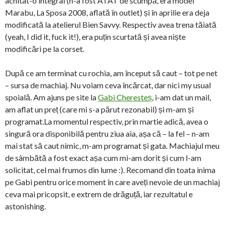
achitat-o integral (n-a fost ATÂT de scumpă, era model
Marabu, La Sposa 2008, aflată în outlet) și în aprilie era deja
modificată la atelierul Bien Savvy. Respectiv avea trena tăiată
(yeah, I did it, fuck it!), era puțin scurtată și avea niște
modificări pe la corset.
După ce am terminat cu rochia, am început să caut – tot pe net
– sursa de machiaj. Nu voiam ceva încărcat, dar nici my usual
spoială. Am ajuns pe site la
Gabi Cheresteș
, i-am dat un mail,
am aflat un preț (care mi s-a părut rezonabil) și m-am și
programat.La momentul respectiv, prin martie adică, avea o
singură ora disponibilă pentru ziua aia, așa că – la fel – n-am
mai stat să caut nimic, m-am programat și gata. Machiajul meu
de sâmbătă a fost exact așa cum mi-am dorit și cum l-am
solicitat, cel mai frumos din lume :). Recomand din toata inima
pe Gabi pentru orice moment în care aveți nevoie de un machiaj
ceva mai pricopsit, e extrem de drăguță, iar rezultatul e
astonishing.