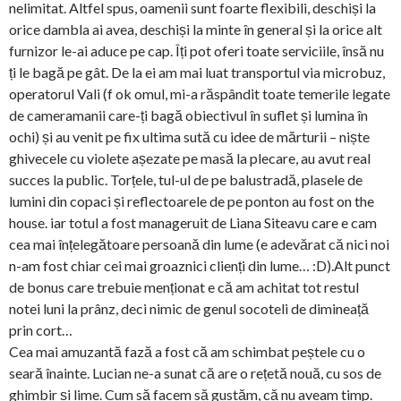
nelimitat. Altfel spus, oamenii sunt foarte flexibili, deschiși la
orice dambla ai avea, deschiși la minte în general și la orice alt
furnizor le-ai aduce pe cap. Îți pot oferi toate serviciile, însă nu
ți le bagă pe gât. De la ei am mai luat transportul via microbuz,
operatorul Vali (f ok omul, mi-a răspândit toate temerile legate
de cameramanii care-ți bagă obiectivul în suflet și lumina în
ochi) și au venit pe fix ultima sută cu idee de mărturii – niște
ghivecele cu violete așezate pe masă la plecare, au avut real
succes la public. Torțele, tul-ul de pe balustradă, plasele de
lumini din copaci și reflectoarele de pe ponton au fost on the
house. iar totul a fost manageruit de Liana Siteavu care e cam
cea mai înțelegătoare persoană din lume (e adevărat că nici noi
n-am fost chiar cei mai groaznici clienți din lume… :D).Alt punct
de bonus care trebuie menționat e că am achitat tot restul
notei luni la prânz, deci nimic de genul socoteli de dimineață
prin cort…
Cea mai amuzantă fază a fost că am schimbat peștele cu o
seară înainte. Lucian ne-a sunat că are o rețetă nouă, cu sos de
ghimbir și lime. Cum să facem să gustăm, că nu aveam timp.