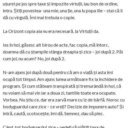
ușurel pe jos spre taxe și impozite virtuții, iau bon de ordine,
intru. Știți povestea- una mie, una ție, una lu popa ilie – stai că îi
dă cu virgulă. Îmi mai trebuia o copie.
La Orizont copia aia nu era necesară, la Virtuții da.
Ies în hol, găsesc alt birou de acte, fac copia, mă întorc,
doamna dă cu ștampile stânga dreapta și zice – joi după 2. Păi
cum joi, nu acum? Nu, joi după 2.
N-am ajuns joi după două pentru că am o viață și asta îmi
ocupă tot timpul. Am ajuns lunea următoare fix la închidere de
program. Și cum stăteam transpirată și tremurândă în hol, că
nu voiam să mai vin iar a doua zi, tantiile toate era ocupate.
Vorbea. Nu știu ce, dar era zarvă mare cu iz de bârfă. Noroc cu
bodyguardul care zice – ce vreți? Decizie de impunere auto? Și
intră, caută, scotocește, îmi dă. Semnez, dau să plec.
Când, tot bodyguardul zice – vedeți să plătiți taxa de