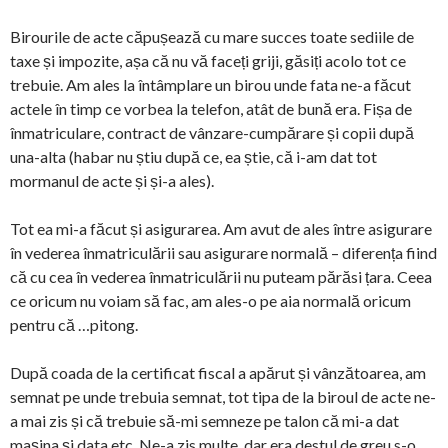
Birourile de acte căpușează cu mare succes toate sediile de
taxe și impozite, așa că nu vă faceți griji, găsiți acolo tot ce
trebuie. Am ales la întâmplare un birou unde fata ne-a făcut
actele în timp ce vorbea la telefon, atât de bună era. Fișa de
înmatriculare, contract de vânzare-cumpărare și copii după
una-alta (habar nu știu după ce, ea știe, că i-am dat tot
mormanul de acte și și-a ales).
Tot ea mi-a făcut și asigurarea. Am avut de ales între asigurare
în vederea înmatriculării sau asigurare normală – diferența fiind
că cu cea în vederea înmatriculării nu puteam părăsi țara. Ceea
ce oricum nu voiam să fac, am ales-o pe aia normală oricum
pentru că …pitong.
După coada de la certificat fiscal a apărut și vânzătoarea, am
semnat pe unde trebuia semnat, tot tipa de la biroul de acte ne-
a mai zis și că trebuie să-mi semneze pe talon că mi-a dat
mașina și data etc. Ne-a zis multe, dar era destul de greu s-o