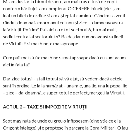
M-am dus iar la biroul de acte, am mai tras o tură de copii
conform hârtiuței, am completat O CERERE, bineînțeles, am
luat un bilet de ordine și am așteptat cuminte. Când mi-a venit
rândul, doamna ia mormanul cel nou și zice – dumneavoastră –
la Virtuții. Poftim? Păi aici nu e tot sectorul 6, ba mai mult,
sediul central al sectorului 6? Ba da, dar dumneavoastra țineți
de Virtuții.E și mai bine, e mai aproape…
Cum puii mei să fie mai bine și mai aproape dacă eu sunt acum
aici în fața ta?
Dar zice totuși – stați totuși să vă ajut, să vedem dacă actele
sunt în ordine. Le ia la numărat – una mie, una ție, una lu popa ilie
– zice – da, doamnă, e super, totul e perfect, mergeți la Virtuții.
ACTUL 2 – TAXE ȘI IMPOZITE VIRTUȚII
Scot mașinuța de unde cu greu o înfipsesem (cine știe ce e la
Orizont înțelege) și o proptesc în parcare la Cora Militari. O iau