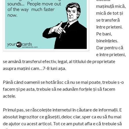
mașinuță mică,
mică de tot și
se transferă
între prieteni.
Pe bani,
bineînțeles.
Dar pentru că
e între prieteni,
se amână transferul efectiv, legal, al titlului de proprietate
asupra mașini cam…7-8 luni așa.
Până când oamenii se hotărăsc că nu se mai poate, trebuie s-o
facem și pe asta, trebuie să ne adunăm forțele și să facem
actele.
Primul pas, se răscolește internetul în căutare de informații. E
absolut îngrozitor ce găsești, deloc clar, sper ca eu să fiu mai
de ajutor cu acest articol. Tot ce am putut afla e că trebuie să