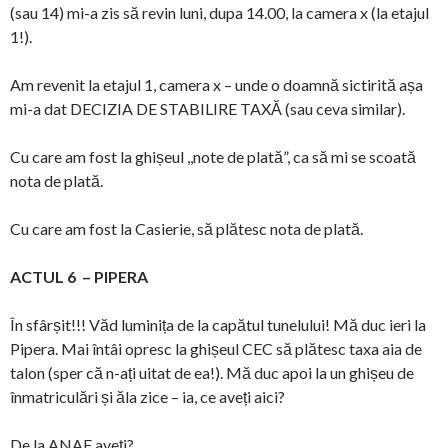
(sau 14) mi-a zis să revin luni, dupa 14.00, la camera x (la etajul
1!).
Am revenit la etajul 1, camera x – unde o doamnă sictirită așa
mi-a dat DECIZIA DE STABILIRE TAXĂ (sau ceva similar).
Cu care am fost la ghișeul ,,note de plată”, ca să mi se scoată
nota de plată.
Cu care am fost la Casierie, să plătesc nota de plată.
ACTUL 6 – PIPERA
În sfârșit!!! Văd luminița de la capătul tunelului! Mă duc ieri la
Pipera. Mai întâi opresc la ghișeul CEC să plătesc taxa aia de
talon (sper că n-ați uitat de ea!). Mă duc apoi la un ghișeu de
înmatriculări și ăla zice – ia, ce aveți aici?
De la ANAF aveți?