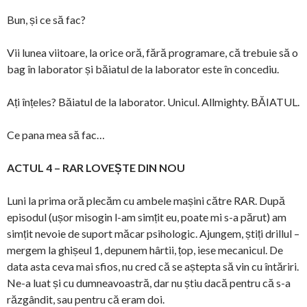
Bun, și ce să fac?
Vii lunea viitoare, la orice oră, fără programare, că trebuie să o
bag în laborator și băiatul de la laborator este în concediu.
Ați înțeles? Băiatul de la laborator. Unicul. Allmighty. BĂIATUL.
Ce pana mea să fac…
ACTUL 4 – RAR LOVEȘTE DIN NOU
Luni la prima oră plecăm cu ambele mașini către RAR. După
episodul (ușor misogin l-am simțit eu, poate mi s-a părut) am
simțit nevoie de suport măcar psihologic. Ajungem, știți drillul –
mergem la ghișeul 1, depunem hârtii, țop, iese mecanicul. De
data asta ceva mai sfios, nu cred că se aștepta să vin cu întăriri.
Ne-a luat și cu dumneavoastră, dar nu știu dacă pentru că s-a
răzgândit, sau pentru că eram doi.