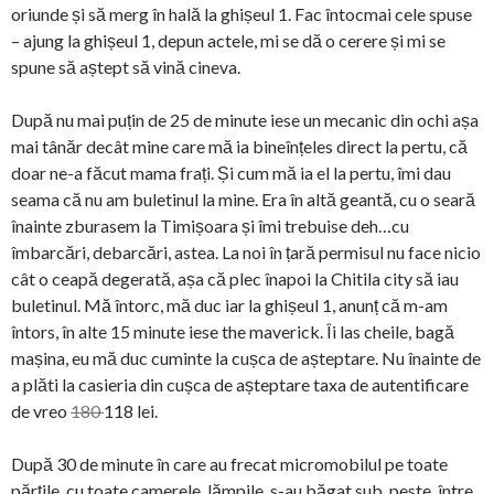
oriunde și să merg în hală la ghișeul 1. Fac întocmai cele spuse
– ajung la ghișeul 1, depun actele, mi se dă o cerere și mi se
spune să aștept să vină cineva.
După nu mai puțin de 25 de minute iese un mecanic din ochi așa
mai tânăr decât mine care mă ia bineînțeles direct la pertu, că
doar ne-a făcut mama frați. Și cum mă ia el la pertu, îmi dau
seama că nu am buletinul la mine. Era în altă geantă, cu o seară
înainte zburasem la Timișoara și îmi trebuise deh…cu
îmbarcări, debarcări, astea. La noi în țară permisul nu face nicio
cât o ceapă degerată, așa că plec înapoi la Chitila city să iau
buletinul. Mă întorc, mă duc iar la ghișeul 1, anunț că m-am
întors, în alte 15 minute iese the maverick. Îi las cheile, bagă
mașina, eu mă duc cuminte la cușca de așteptare. Nu înainte de
a plăti la casieria din cușca de așteptare taxa de autentificare
de vreo
180
118 lei.
După 30 de minute în care au frecat micromobilul pe toate
părțile, cu toate camerele, lămpile, s-au băgat sub, peste, între