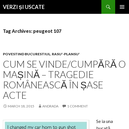
Search
VERZI ȘI USCATE
SKIP
PRIMAR
TO
MENU
CONTENT
Tag Archives: peugeot 107
POVESTIND BUCURESTIUL
,
RASU'-PLANSU'
CUM SE VINDE/CUMPĂRĂ O
MAȘINĂ – TRAGEDIE
ROMÂNEASCĂ ÎN ȘASE
ACTE
MARCH 18, 2015
ANDRADA
1 COMMENT
Se ia una
bucată