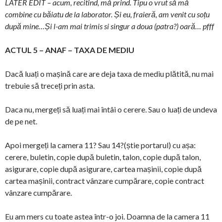
LATER EDIT – acum, recitind, mă prind. Tipu o vrut să mă
combine cu băiatu de la laborator. Și eu, fraieră, am venit cu soțu
după mine…Și l-am mai trimis si singur a doua (patra?) oară… pfff
ACTUL 5 – ANAF – TAXA DE MEDIU
Dacă luați o mașină care are deja taxa de mediu plătită, nu mai
trebuie să treceți prin asta.
Daca nu, mergeți să luați mai întâi o cerere. Sau o luați de undeva
de pe net.
Apoi mergeți la camera 11? Sau 14?(știe portarul) cu așa:
cerere, buletin, copie după buletin, talon, copie după talon,
asigurare, copie după asigurare, cartea mașinii, copie după
cartea mașinii, contract vânzare cumpărare, copie contract
vânzare cumpărare.
Eu am mers cu toate astea într-o joi. Doamna de la camera 11