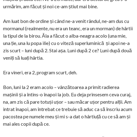
urmărim, am făcut și noi ce-am știut mai bine.
Am luat bon de ordine și când ne-a venit rândul, ne-am dus cu
mormanul (realmente, nu era un teanc, era un morman) de hârtii
la tipul de la birou. Ăla a făcut o alba-neagra acolo (una mie,
una ție, una lu popa ilie) cu o viteză superluminică și apoi ne-a
zis scurt – luni după 2. Stai așa. Luni după 2 ce? Luni după două
veniți să luați hârtia.
Era vineri, era 2, program scurt, deh.
Bon, luni la 2 eram acolo – vânzătoarea a primit radierea
mașinii și a întins-o înapoi la job. Eu deja prinsesem ceva curaj,
na, am zis că pare totuși ușor – sau măcar ușor pentru alții. Am
intrat înapoi, am întrebat ce trebuie să aduc ca să înscriu acum
pacostea pe numele meu și mi s-a dat o hârtiuță cu ce să am și
mai ales copii după ce.