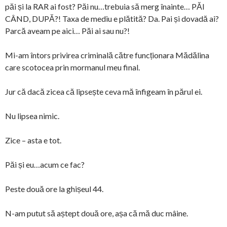
păi și la RAR ai fost? Păi nu…trebuia să merg înainte… PĂI
CÂND, DUPĂ?! Taxa de mediu e plătită? Da. Pai și dovadă ai?
Parcă aveam pe aici… Păi ai sau nu?!
Mi-am întors privirea criminală către funcționara Mădălina
care scotocea prin mormanul meu final.
Jur că dacă zicea că lipsește ceva mă înfigeam în părul ei.
Nu lipsea nimic.
Zice – asta e tot.
Păi și eu…acum ce fac?
Peste două ore la ghișeul 44.
N-am putut să aștept două ore, așa că mă duc mâine.