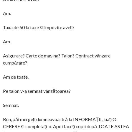
Am.
Taxa de 60 la taxe și impozite aveți?
Am.
Asigurare? Carte de mașina? Talon? Contract vânzare
cumpărare?
Am de toate.
Pe talon v-a semnat vânzătoarea?
Semnat.
Bun, păi mergeți dumneavoastră la INFORMAȚII, luați O
CERERE și completați-o. Apoi faceți copii după TOATE ASTEA