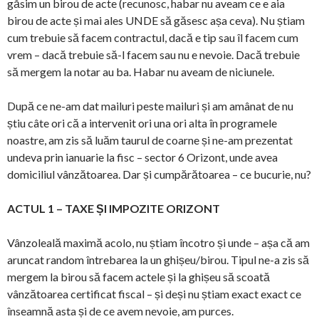
găsim un birou de acte (recunosc, habar nu aveam ce e aia
birou de acte și mai ales UNDE să găsesc așa ceva). Nu știam
cum trebuie să facem contractul, dacă e tip sau îl facem cum
vrem – dacă trebuie să-l facem sau nu e nevoie. Dacă trebuie
să mergem la notar au ba. Habar nu aveam de niciunele.
După ce ne-am dat mailuri peste mailuri și am amânat de nu
știu câte ori că a intervenit ori una ori alta în programele
noastre, am zis să luăm taurul de coarne și ne-am prezentat
undeva prin ianuarie la fisc – sector 6 Orizont, unde avea
domiciliul vânzătoarea. Dar și cumpărătoarea – ce bucurie, nu?
ACTUL 1 – TAXE ȘI IMPOZITE ORIZONT
Vânzoleală maximă acolo, nu știam încotro și unde – așa că am
aruncat random întrebarea la un ghișeu/birou. Tipul ne-a zis să
mergem la birou să facem actele și la ghișeu să scoată
vânzătoarea certificat fiscal – și deși nu știam exact exact ce
înseamnă asta și de ce avem nevoie, am purces.