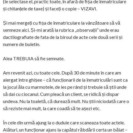
(le selectase el, practic toate, în afară de fișa de înmatriculare
și chitanțele de taxe) și faceți o copie – VIZAVI.
Și mai mergeți cu fișa de înmatriculare la vânzătoare să vă
semneze aici. Și-mi arată la rubrica ,,observații” unde erau
dactilografiate de fata de la biroul de acte cele două serii și
numere de buletin.
Alea TREBUIA să fie semnate.
Am revenit azi, cu toate cele. După 30 de minute în care am
alergat între ghișee – că funcționarii de la înmatriculări sunt ca
la jocul ăla cu marmotele, de ies pe rând și trebuie să știi unde
să dai cu ciocanul. Cum pleacă un client, se ridică și dispar
undeva. Nu la toaletă, că durează mult. Nu știi niciodată care o
să reziste mai mult, la care coadă să te așezi etc.
În cele din urmă ajung la o duduie care scaneaza toate actele.
Alături, un funcționar ajuns la capătul răbdării certa un băiat –