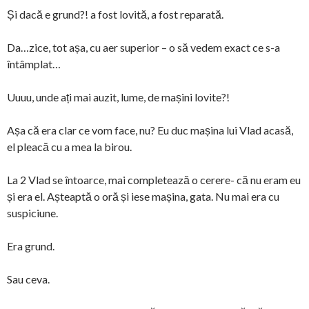
Și dacă e grund?! a fost lovită, a fost reparată.
Da…zice, tot așa, cu aer superior – o să vedem exact ce s-a
întâmplat…
Uuuu, unde ați mai auzit, lume, de mașini lovite?!
Așa că era clar ce vom face, nu? Eu duc mașina lui Vlad acasă,
el pleacă cu a mea la birou.
La 2 Vlad se întoarce, mai completează o cerere- că nu eram eu
și era el. Așteaptă o oră și iese mașina, gata. Nu mai era cu
suspiciune.
Era grund.
Sau ceva.