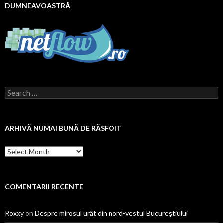
DUMNEAVOASTRĂ
Search
for:
ARHIVĂ NUMAI BUNĂ DE RĂSFOIT
Arhivă
numai
bună
de
răsfoit
COMENTARII RECENTE
Roxxy
on
Despre mirosul urât din nord-vestul Bucureștiului