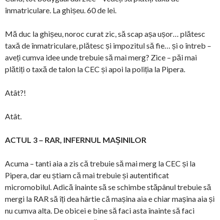
înmatriculare. La ghișeu. 60 de lei.
Mă duc la ghișeu, noroc curat zic, să scap așa ușor… plătesc
taxă de înmatriculare, plătesc și impozitul să fie… și o întreb –
aveți cumva idee unde trebuie să mai merg? Zice – păi mai
plătiți o taxă de talon la CEC și apoi la poliția la Pipera.
Atât?!
Atât.
ACTUL 3 – RAR, INFERNUL MAȘINILOR
Acuma – tanti aia a zis că trebuie să mai merg la CEC și la
Pipera, dar eu știam că mai trebuie și autentificat
micromobilul. Adică înainte să se schimbe stăpânul trebuie să
mergi la RAR să îți dea hârtie că mașina aia e chiar mașina aia și
nu cumva alta. De obicei e bine să faci asta înainte să faci