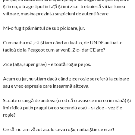
și în ea, o trage tipul în față și îmi zice: trebuie să vii iar lunea
viitoare, mașina prezintă suspiciuni de autentificare.
Mi-o fugit pământul de sub picioare, jur.
Cum naiba mă, că știam când au luat-o, de UNDE au luat-o
(adică de la Peugeot cum ar veni). Zic- dar CE are?
Zice (așa, super grav) – e toată roșie pe jos.
Acum eu jur, nu știam dacă când zice roșie se referă la culoare
sau e vreo expresie care înseamnă altceva.
Scoate o rangă de undeva (cred că o avusese mereu în mână) și
îmi ridică puțin pragul (vreo secundă așa) – și zice – vezi? e
roșie?
Ce să zic, am văzut acolo ceva roșu, naiba știe ce era?!