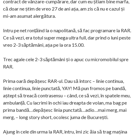
contract de vânzare-cumpărare, dar cum eu știam bine marfa,
că doar ne știm de vreo 27 de ani așa, am zis că nu e cazul și
mi-am asumat alergătura.
Intru pe net ronțăind la o napolitană, să fac programare la RAR.
Ce să vezi, era totul super mega ultra full, dar prind o luni peste
vreo 2-3 săptămâni, așa pe la ora 15.00.
Trec agale cele 2-3 săptămâni și o apuc cu micromobilul spre
RAR.
Prima oară depășesc RAR-ul. Dau să întorc – linie continua,
linie continua, linie punctată, YAY! Mă pun fromos pe bandă,
aștept să treacă contrasensu – când, ce să vezi, în spatele meu,
ambulanță. Cu lacrimi în ochi iau dreapta de volan, ma bag pe
prima bandă…depășesc linia punctată…adio…mai merg, mai
merg, – long story short, ocolesc juma de București.
Ajung în cele din urma la RAR, intru, îmi zic ăia să trag mașina