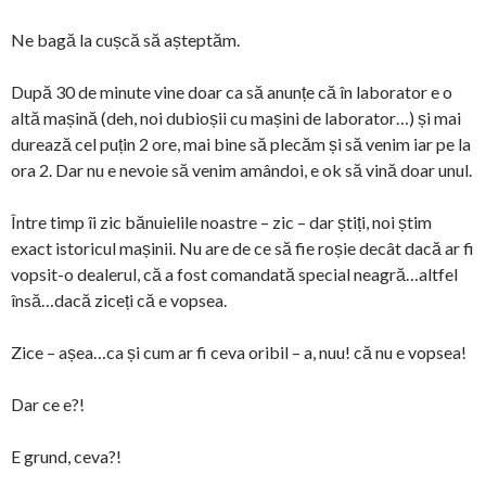
Ne bagă la cușcă să așteptăm.
După 30 de minute vine doar ca să anunțe că în laborator e o
altă mașină (deh, noi dubioșii cu mașini de laborator…) și mai
durează cel puțin 2 ore, mai bine să plecăm și să venim iar pe la
ora 2. Dar nu e nevoie să venim amândoi, e ok să vină doar unul.
Între timp îi zic bănuielile noastre – zic – dar știți, noi știm
exact istoricul mașinii. Nu are de ce să fie roșie decât dacă ar fi
vopsit-o dealerul, că a fost comandată special neagră…altfel
însă…dacă ziceți că e vopsea.
Zice – așea…ca și cum ar fi ceva oribil – a, nuu! că nu e vopsea!
Dar ce e?!
E grund, ceva?!