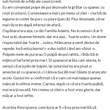
sub formă de schițe ale casei (cred).
Eu am comandat pulpe de pui dezosate la grătar cu spanac cu
roșii și usturoi. Comeseanul a mers pe menu-ul zilei – ciorbă de
legume și cotlet de porc cu piure (parcă). Plus limonade, să ne
mai răcorim după infernul de afară.
Ospătarul era așa, ca din Familia Adams. Nu în sensul că ar fi
fost urât, doamne ferește, dar era așa… foarte sobru. Un domn
respectabil dar foarte …sobru. Mâncarea a venit destul de
repede, însă entuziasmul s-a dus naibii când am văzut-o.
Pulpele mele de pui erau O pulpă de pui rahitic, rătăcită în
mijlocul farfuriei prea mari. Și spanacul arăta cam aiurea, în
sensul că era plin de tulpini, iar usturoiul nu era pisat si
amestecat cu spanacul, ci câteva bucăți mari tăiate și aruncate
acolo. Gustul mi-a confirmat că e cam cel mai nașpa spanac
mâncat în ultima vreme. Carnea, după ce că era foarte puțină,
mai era și uscată. Nici menu-ul zilei n-a fost vreo glorie, dar
măcar a fost ieftin.
Acestea fiind spunse, concluzia ar fi că nu prea merită să