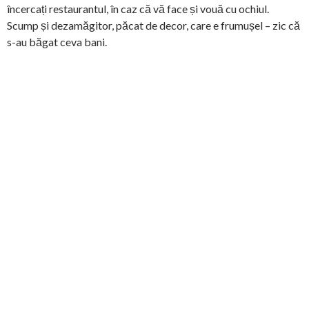
încercați restaurantul, în caz că vă face și vouă cu ochiul.
Scump și dezamăgitor, păcat de decor, care e frumușel – zic că
s-au băgat ceva bani.