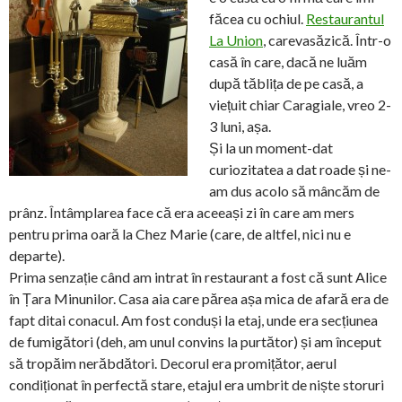
făcea cu ochiul.
Restaurantul
La Union
, carevasăzică. Într-o
casă în care, dacă ne luăm
după tăblița de pe casă, a
viețuit chiar Caragiale, vreo 2-
3 luni, așa.
Și la un moment-dat
curiozitatea a dat roade și ne-
am dus acolo să mâncăm de
prânz. Întâmplarea face că era aceeași zi în care am mers
pentru prima oară la Chez Marie (care, de altfel, nici nu e
departe).
Prima senzație când am intrat în restaurant a fost că sunt Alice
în Țara Minunilor. Casa aia care părea așa mica de afară era de
fapt ditai conacul. Am fost conduși la etaj, unde era secțiunea
de fumigători (deh, am unul convins la purtător) și am început
să tropăim nerăbdători. Decorul era promițător, aerul
condiționat în perfectă stare, etajul era umbrit de niște storuri