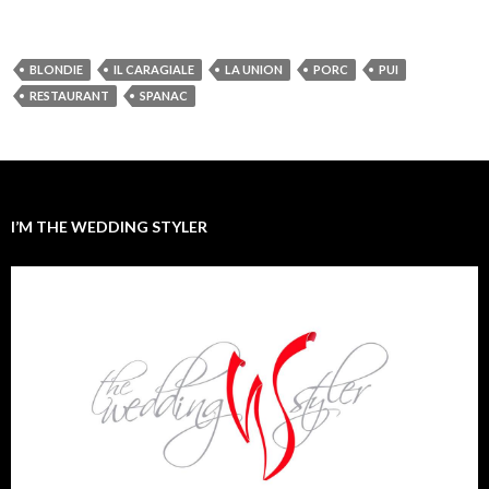
BLONDIE
IL CARAGIALE
LA UNION
PORC
PUI
RESTAURANT
SPANAC
I’M THE WEDDING STYLER