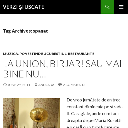
Search
VERZI ȘI USCATE
SKIP
PRIMAR
TO
MENU
CONTENT
Tag Archives: spanac
MUZICA
,
POVESTIND BUCURESTIUL
,
RESTAURANTE
LA UNION, BIRJAR! SAU MAI
BINE NU…
JUNE 29, 2011
ANDRADA
2 COMMENTS
De vreo jumătate de an trec
constant dimineața pe strada
IL Caragiale, unde cum faci
dreapta de pe Maria Rosetti,
e o casă cu o firmă care îmi